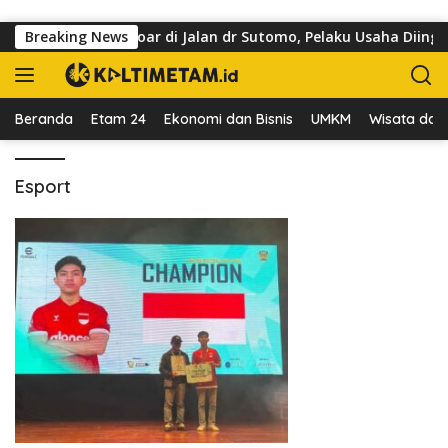
Langsung ke konten
 yang Kuasai Trotoar di Jalan dr Sutomo, Pelaku Usaha Diingat
Breaking News
Beranda
Etam 24
Ekonomi dan Bisnis
UMKM
Wisata dan 
Esport