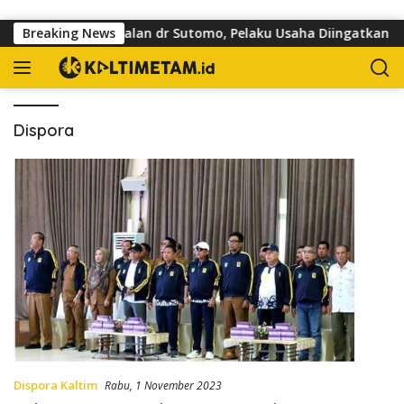
Langsung ke konten
Kuasai Trotoar di Jalan dr Sutomo, Pelaku Usaha Diingatkan Ho
Breaking News
Dispora
Dispora Kaltim
Rabu, 1 November 2023