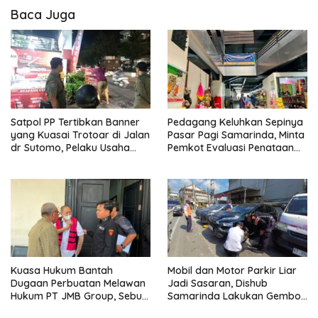
Baca Juga
Satpol PP Tertibkan Banner
Pedagang Keluhkan Sepinya
yang Kuasai Trotoar di Jalan
Pasar Pagi Samarinda, Minta
dr Sutomo, Pelaku Usaha
Pemkot Evaluasi Penataan
Diingatkan Hormati Hak
Kios hingga Tarif Retribusi
Pejalan Kaki
Kuasa Hukum Bantah
Mobil dan Motor Parkir Liar
Dugaan Perbuatan Melawan
Jadi Sasaran, Dishub
Hukum PT JMB Group, Sebut
Samarinda Lakukan Gembok
Perusahaan Kantongi Izin
Ban hingga Penderekan