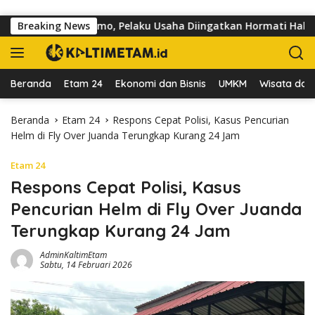
Langsung ke konten
Jalan dr Sutomo, Pelaku Usaha Diingatkan Hormati Hak Pejalan 
Breaking News
Beranda
Etam 24
Ekonomi dan Bisnis
UMKM
Wisata dan 
Beranda
Etam 24
Respons Cepat Polisi, Kasus Pencurian
Helm di Fly Over Juanda Terungkap Kurang 24 Jam
Etam 24
Respons Cepat Polisi, Kasus
Pencurian Helm di Fly Over Juanda
Terungkap Kurang 24 Jam
AdminKaltimEtam
Sabtu, 14 Februari 2026