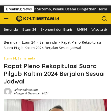
Langsung ke konten
oar di Jalan dr Sutomo, Pelaku Usaha Diingatkan Hormati Hak P
Breaking News
Beranda
Etam 24
Ekonomi dan Bisnis
UMKM
Wisata dan 
Beranda
Etam 24
Samarinda
Rapat Pleno Rekapitulasi
Suara Pilgub Kaltim 2024 Berjalan Sesuai Jadwal
Etam 24
,
Samarinda
Rapat Pleno Rekapitulasi Suara
Pilgub Kaltim 2024 Berjalan Sesuai
Jadwal
AdminKaltimEtam
Minggu, 8 Desember 2024