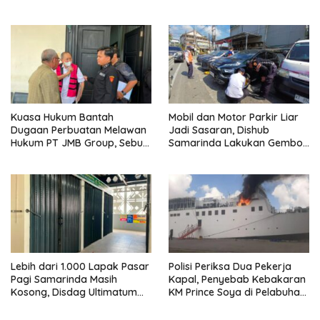
Diingatkan Hormati Hak
Kios hingga Tarif Retribusi
Pejalan Kaki
Kuasa Hukum Bantah
Mobil dan Motor Parkir Liar
Dugaan Perbuatan Melawan
Jadi Sasaran, Dishub
Hukum PT JMB Group, Sebut
Samarinda Lakukan Gembok
Perusahaan Kantongi Izin
Ban hingga Penderekan
Lengkap
Lebih dari 1.000 Lapak Pasar
Polisi Periksa Dua Pekerja
Pagi Samarinda Masih
Kapal, Penyebab Kebakaran
Kosong, Disdag Ultimatum
KM Prince Soya di Pelabuhan
Pedagang Aktif Berjualan
Samarinda Masih Misterius
hingga Akhir Agustus