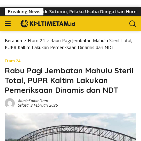
Langsung ke konten
oar di Jalan dr Sutomo, Pelaku Usaha Diingatkan Hormati Hak P
Breaking News
Beranda
Etam 24
Rabu Pagi Jembatan Mahulu Steril Total,
PUPR Kaltim Lakukan Pemeriksaan Dinamis dan NDT
Etam 24
Rabu Pagi Jembatan Mahulu Steril
Total, PUPR Kaltim Lakukan
Pemeriksaan Dinamis dan NDT
AdminKaltimEtam
Selasa, 3 Februari 2026