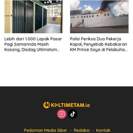
Lebih dari 1.000 Lapak Pasar
Polisi Periksa Dua Pekerja
Pagi Samarinda Masih
Kapal, Penyebab Kebakaran
Kosong, Disdag Ultimatum
KM Prince Soya di Pelabuhan
Pedagang Aktif Berjualan
Samarinda Masih Misterius
hingga Akhir Agustus
Pedoman Media Siber
Redaksi
Kontak