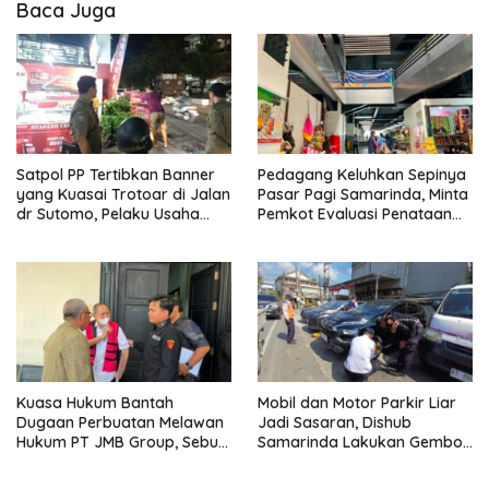
Baca Juga
Satpol PP Tertibkan Banner
Pedagang Keluhkan Sepinya
yang Kuasai Trotoar di Jalan
Pasar Pagi Samarinda, Minta
dr Sutomo, Pelaku Usaha
Pemkot Evaluasi Penataan
Diingatkan Hormati Hak
Kios hingga Tarif Retribusi
Pejalan Kaki
Kuasa Hukum Bantah
Mobil dan Motor Parkir Liar
Dugaan Perbuatan Melawan
Jadi Sasaran, Dishub
Hukum PT JMB Group, Sebut
Samarinda Lakukan Gembok
Perusahaan Kantongi Izin
Ban hingga Penderekan
Lengkap