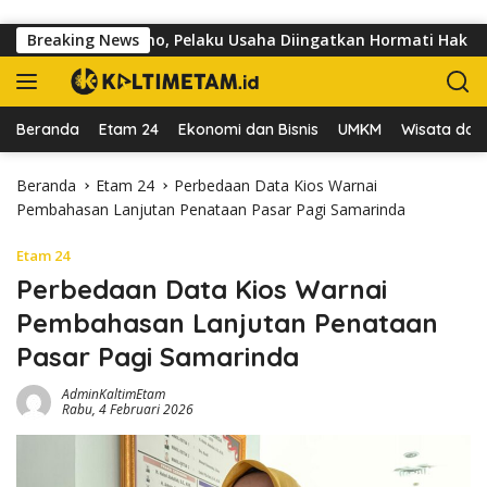
Langsung ke konten
lan dr Sutomo, Pelaku Usaha Diingatkan Hormati Hak Pejalan K
Breaking News
Beranda
Etam 24
Ekonomi dan Bisnis
UMKM
Wisata dan 
Beranda
Etam 24
Perbedaan Data Kios Warnai
Pembahasan Lanjutan Penataan Pasar Pagi Samarinda
Etam 24
Perbedaan Data Kios Warnai
Pembahasan Lanjutan Penataan
Pasar Pagi Samarinda
AdminKaltimEtam
Rabu, 4 Februari 2026