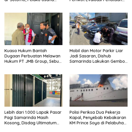
Diingatkan Hormati Hak
Kios hingga Tarif Retribusi
Pejalan Kaki
Kuasa Hukum Bantah
Mobil dan Motor Parkir Liar
Dugaan Perbuatan Melawan
Jadi Sasaran, Dishub
Hukum PT JMB Group, Sebut
Samarinda Lakukan Gembok
Perusahaan Kantongi Izin
Ban hingga Penderekan
Lengkap
Lebih dari 1.000 Lapak Pasar
Polisi Periksa Dua Pekerja
Pagi Samarinda Masih
Kapal, Penyebab Kebakaran
Kosong, Disdag Ultimatum
KM Prince Soya di Pelabuhan
Pedagang Aktif Berjualan
Samarinda Masih Misterius