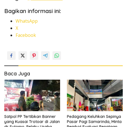
Bagikan informasi ini:
WhatsApp
X
Facebook
Baca Juga
Satpol PP Tertibkan Banner
Pedagang Keluhkan Sepinya
yang Kuasai Trotoar di Jalan
Pasar Pagi Samarinda, Minta
dr Sutomo, Pelaku Usaha
Pemkot Evaluasi Penataan