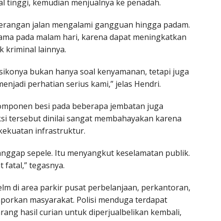
ual tinggi, kemudian menjualnya ke penadah.
penerangan jalan mengalami gangguan hingga padam.
erutama pada malam hari, karena dapat meningkatkan
k kriminal lainnya.
isikonya bukan hanya soal kenyamanan, tetapi juga
njadi perhatian serius kami,” jelas Hendri.
 komponen besi pada beberapa jembatan juga
Aksi tersebut dinilai sangat membahayakan karena
ekuatan infrastruktur.
ianggap sepele. Itu menyangkut keselamatan publik.
 fatal,” tegasnya.
lm di area parkir pusat perbelanjaan, perkantoran,
laporkan masyarakat. Polisi menduga terdapat
g hasil curian untuk diperjualbelikan kembali,