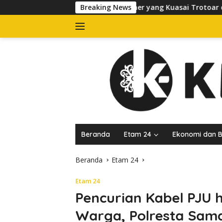
Langsung
ertibkan Banner yang Kuasai Trotoar di Jalan dr Sutomo, Pelak
Breaking News
ke
konten
Beranda
Etam 24
Ekonomi dan B
Beranda
Etam 24
Etam 24
Pencurian Kabel PJU
Warga, Polresta Sam