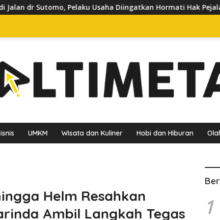
u Usaha Diingatkan Hormati Hak Pejalan Kaki
Pedagang 
isnis
UMKM
Wisata dan Kuliner
Hobi dan Hiburan
Ola
Ber
 hingga Helm Resahkan
1
arinda Ambil Langkah Tegas