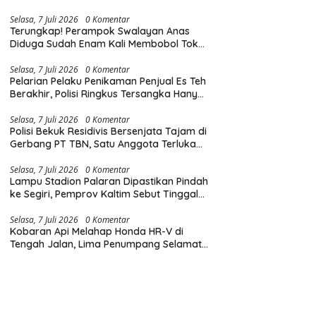
Diingatkan Hormati Hak Pejalan Kaki
Selasa, 7 Juli 2026
0 Komentar
Terungkap! Perampok Swalayan Anas
Diduga Sudah Enam Kali Membobol Toko
di Samarinda dalam Tiga Bulan
Selasa, 7 Juli 2026
0 Komentar
Pelarian Pelaku Penikaman Penjual Es Teh
Berakhir, Polisi Ringkus Tersangka Hanya
Beberapa Jam Usai Beraksi
Selasa, 7 Juli 2026
0 Komentar
Polisi Bekuk Residivis Bersenjata Tajam di
Gerbang PT TBN, Satu Anggota Terluka
Saat Penangkapan
Selasa, 7 Juli 2026
0 Komentar
Lampu Stadion Palaran Dipastikan Pindah
ke Segiri, Pemprov Kaltim Sebut Tinggal
Tunggu Lampu Hijau Gubernur
Selasa, 7 Juli 2026
0 Komentar
Kobaran Api Melahap Honda HR-V di
Tengah Jalan, Lima Penumpang Selamat
Berkat Evakuasi Cepat