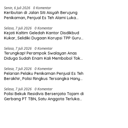
Diingatkan Hormati Hak Pejalan Kaki
Senin, 6 Juli 2026
0 Komentar
Keributan di Jalan Siti Aisyah Berujung
Penikaman, Penjual Es Teh Alami Luka
Tusuk di Dada dan Punggung
Selasa, 7 Juli 2026
0 Komentar
Kejati Kaltim Geledah Kantor Disdikbud
Kukar, Selidiki Dugaan Korupsi TPP Guru
dan Insentif Non-ASN
Selasa, 7 Juli 2026
0 Komentar
Terungkap! Perampok Swalayan Anas
Diduga Sudah Enam Kali Membobol Toko
di Samarinda dalam Tiga Bulan
Selasa, 7 Juli 2026
0 Komentar
Pelarian Pelaku Penikaman Penjual Es Teh
Berakhir, Polisi Ringkus Tersangka Hanya
Beberapa Jam Usai Beraksi
Selasa, 7 Juli 2026
0 Komentar
Polisi Bekuk Residivis Bersenjata Tajam di
Gerbang PT TBN, Satu Anggota Terluka
Saat Penangkapan