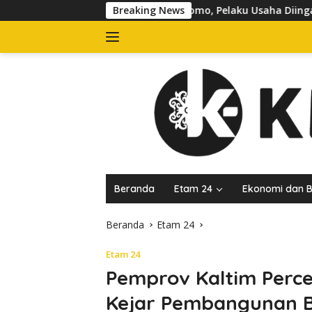
Langsung
 Jalan dr Sutomo, Pelaku Usaha Diingatkan Hormati Hak Pejala
Breaking News
ke
konten
Beranda
Etam 24
Ekonomi dan B
Beranda
Etam 24
Etam 24
Pemprov Kaltim Percep
Kejar Pembangunan B