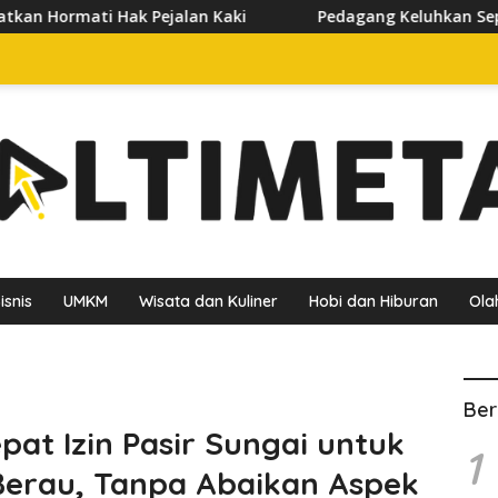
n Kaki
Pedagang Keluhkan Sepinya Pasar Pagi Samarinda
isnis
UMKM
Wisata dan Kuliner
Hobi dan Hiburan
Ola
Ber
at Izin Pasir Sungai untuk
1
erau, Tanpa Abaikan Aspek