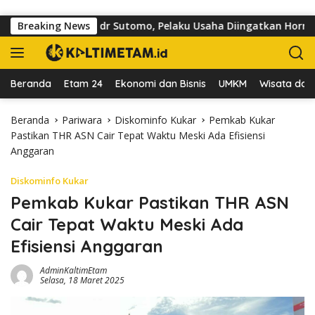
Langsung ke konten
toar di Jalan dr Sutomo, Pelaku Usaha Diingatkan Hormati Hak 
Breaking News
Beranda
Etam 24
Ekonomi dan Bisnis
UMKM
Wisata dan 
Beranda
Pariwara
Diskominfo Kukar
Pemkab Kukar
Pastikan THR ASN Cair Tepat Waktu Meski Ada Efisiensi
Anggaran
Diskominfo Kukar
Pemkab Kukar Pastikan THR ASN
Cair Tepat Waktu Meski Ada
Efisiensi Anggaran
AdminKaltimEtam
Selasa, 18 Maret 2025