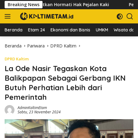
Langsung
aha Diingatkan Hormati Hak Pejalan Kaki
Breaking News
Pedagang Kelu
ke
konten
Beranda
Etam 24
Ekonomi dan Bisnis
UMKM
Wisata dan 
Beranda
Pariwara
DPRD Kaltim
DPRD Kaltim
La Ode Nasir Tegaskan Kota
Balikpapan Sebagai Gerbang IKN
Butuh Perhatian Lebih dari
Pemerintah
AdminKaltimEtam
Sabtu, 23 November 2024