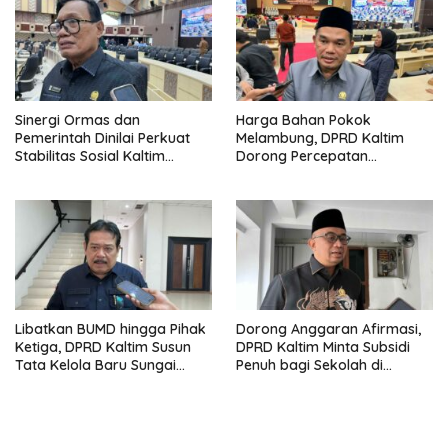
Sinergi Ormas dan
Harga Bahan Pokok
Pemerintah Dinilai Perkuat
Melambung, DPRD Kaltim
Stabilitas Sosial Kaltim
Dorong Percepatan
Jelang Transformasi
Pembangunan Jalan ke
Nasional
Mahulu
Libatkan BUMD hingga Pihak
Dorong Anggaran Afirmasi,
Ketiga, DPRD Kaltim Susun
DPRD Kaltim Minta Subsidi
Tata Kelola Baru Sungai
Penuh bagi Sekolah di
Mahakam
Kawasan 3T