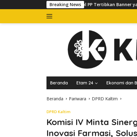
Langsung
Satpol PP Tertibkan Banner yang Kuasai Trotoar di Jal
Breaking News
ke
konten
Beranda
Etam 24
Ekonomi dan B
Beranda
Pariwara
DPRD Kaltim
DPRD Kaltim
Komisi IV Minta Siner
Inovasi Farmasi, Solu