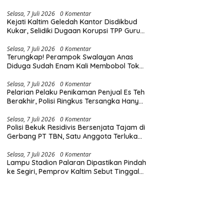
Diingatkan Hormati Hak Pejalan Kaki
Selasa, 7 Juli 2026
0 Komentar
Kejati Kaltim Geledah Kantor Disdikbud
Kukar, Selidiki Dugaan Korupsi TPP Guru
dan Insentif Non-ASN
Selasa, 7 Juli 2026
0 Komentar
Terungkap! Perampok Swalayan Anas
Diduga Sudah Enam Kali Membobol Toko
di Samarinda dalam Tiga Bulan
Selasa, 7 Juli 2026
0 Komentar
Pelarian Pelaku Penikaman Penjual Es Teh
Berakhir, Polisi Ringkus Tersangka Hanya
Beberapa Jam Usai Beraksi
Selasa, 7 Juli 2026
0 Komentar
Polisi Bekuk Residivis Bersenjata Tajam di
Gerbang PT TBN, Satu Anggota Terluka
Saat Penangkapan
Selasa, 7 Juli 2026
0 Komentar
Lampu Stadion Palaran Dipastikan Pindah
ke Segiri, Pemprov Kaltim Sebut Tinggal
Tunggu Lampu Hijau Gubernur