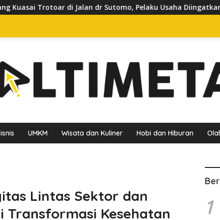
an dr Sutomo, Pelaku Usaha Diingatkan Hormati Hak Pejalan Kak
isnis
UMKM
Wisata dan Kuliner
Hobi dan Hiburan
Ola
Ber
gitas Lintas Sektor dan
1
si Transformasi Kesehatan