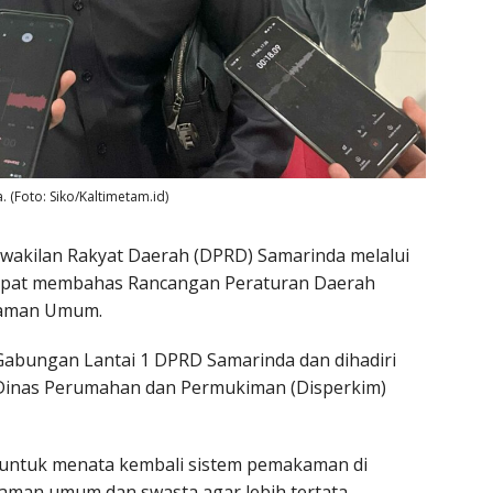
(Foto: Siko/Kaltimetam.id)
wakilan Rakyat Daerah (DPRD) Samarinda melalui
 rapat membahas Rancangan Peraturan Daerah
kaman Umum.
Gabungan Lantai 1 DPRD Samarinda dan dihadiri
k Dinas Perumahan dan Permukiman (Disperkim)
h untuk menata kembali sistem pemakaman di
man umum dan swasta agar lebih tertata,