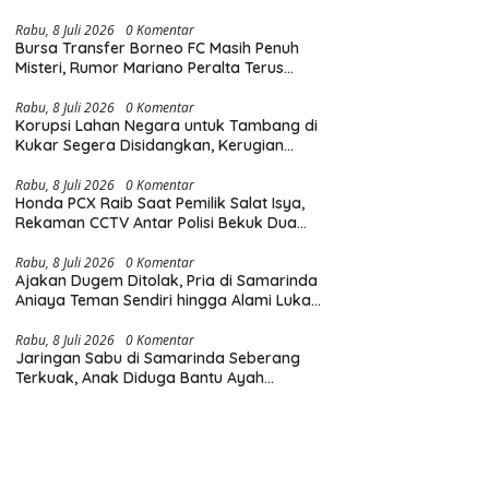
Diingatkan Hormati Hak Pejalan Kaki
Rabu, 8 Juli 2026
0 Komentar
Bursa Transfer Borneo FC Masih Penuh
Misteri, Rumor Mariano Peralta Terus
Menggema di Kalangan Suporter
Rabu, 8 Juli 2026
0 Komentar
Korupsi Lahan Negara untuk Tambang di
Kukar Segera Disidangkan, Kerugian
Negara Tembus Rp6,85 Triliun
Rabu, 8 Juli 2026
0 Komentar
Honda PCX Raib Saat Pemilik Salat Isya,
Rekaman CCTV Antar Polisi Bekuk Dua
Pelaku Pencurian di Samarinda
Rabu, 8 Juli 2026
0 Komentar
Ajakan Dugem Ditolak, Pria di Samarinda
Aniaya Teman Sendiri hingga Alami Luka
di Wajah dan Kepala
Rabu, 8 Juli 2026
0 Komentar
Jaringan Sabu di Samarinda Seberang
Terkuak, Anak Diduga Bantu Ayah
Edarkan Narkoba