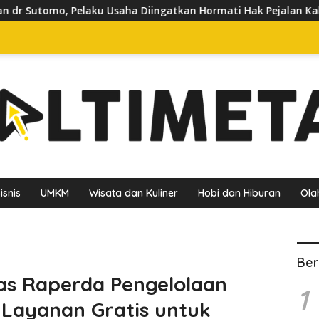
aha Diingatkan Hormati Hak Pejalan Kaki
Pedagang Kelu
isnis
UMKM
Wisata dan Kuliner
Hobi dan Hiburan
Ola
Ber
s Raperda Pengelolaan
1
Layanan Gratis untuk