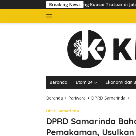
Langsung
bkan Banner yang Kuasai Trotoar di Jalan dr Sutomo, Pelaku Us
Breaking News
ke
konten
Beranda
Etam 24
Ekonomi dan B
Beranda
Pariwara
DPRD Samarinda
DPRD Samarinda
DPRD Samarinda Baha
Pemakaman, Usulkan 