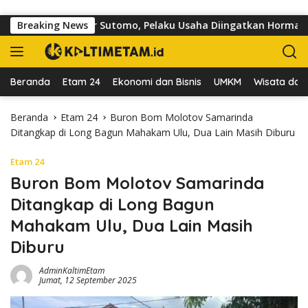
Langsung ke konten
r di Jalan dr Sutomo, Pelaku Usaha Diingatkan Hormati Hak Pej
Breaking News
Beranda
Etam 24
Ekonomi dan Bisnis
UMKM
Wisata dan 
Beranda
Etam 24
Buron Bom Molotov Samarinda
Ditangkap di Long Bagun Mahakam Ulu, Dua Lain Masih Diburu
Etam 24
Buron Bom Molotov Samarinda
Ditangkap di Long Bagun
Mahakam Ulu, Dua Lain Masih
Diburu
AdminKaltimEtam
Jumat, 12 September 2025