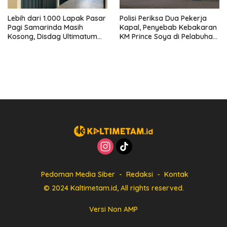
Lebih dari 1.000 Lapak Pasar
Polisi Periksa Dua Pekerja
Pagi Samarinda Masih
Kapal, Penyebab Kebakaran
Kosong, Disdag Ultimatum
KM Prince Soya di Pelabuhan
Pedagang Aktif Berjualan
Samarinda Masih Misterius
hingga Akhir Agustus
Pedoman Media Siber
Redaksi
Kontak
© 2024 Kaltimetam.id, All rights reserved.
Versi Non AMP