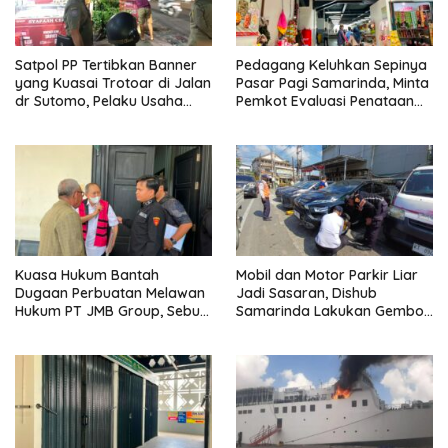
Satpol PP Tertibkan Banner
Pedagang Keluhkan Sepinya
yang Kuasai Trotoar di Jalan
Pasar Pagi Samarinda, Minta
dr Sutomo, Pelaku Usaha
Pemkot Evaluasi Penataan
Diingatkan Hormati Hak
Kios hingga Tarif Retribusi
Pejalan Kaki
Kuasa Hukum Bantah
Mobil dan Motor Parkir Liar
Dugaan Perbuatan Melawan
Jadi Sasaran, Dishub
Hukum PT JMB Group, Sebut
Samarinda Lakukan Gembok
Perusahaan Kantongi Izin
Ban hingga Penderekan
Lengkap