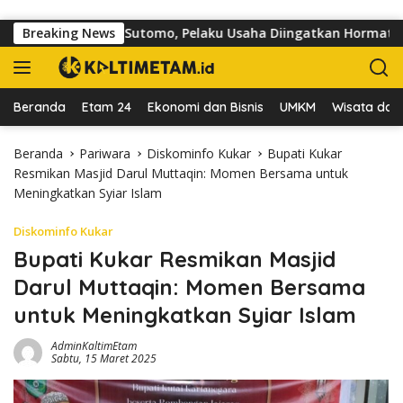
Langsung ke konten
r di Jalan dr Sutomo, Pelaku Usaha Diingatkan Hormati Hak Pej
Breaking News
Beranda
Etam 24
Ekonomi dan Bisnis
UMKM
Wisata dan 
Beranda
Pariwara
Diskominfo Kukar
Bupati Kukar
Resmikan Masjid Darul Muttaqin: Momen Bersama untuk
Meningkatkan Syiar Islam
Diskominfo Kukar
Bupati Kukar Resmikan Masjid
Darul Muttaqin: Momen Bersama
untuk Meningkatkan Syiar Islam
AdminKaltimEtam
Sabtu, 15 Maret 2025