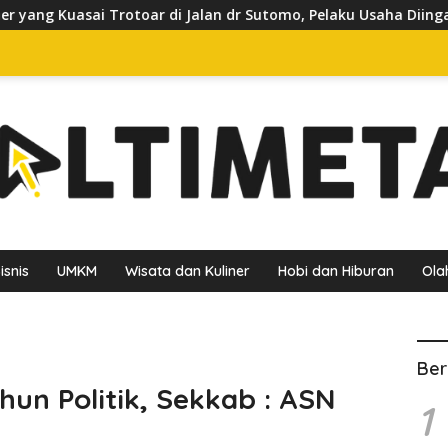
di Jalan dr Sutomo, Pelaku Usaha Diingatkan Hormati Hak Pejal
isnis
UMKM
Wisata dan Kuliner
Hobi dan Hiburan
Ola
Ber
hun Politik, Sekkab : ASN
1