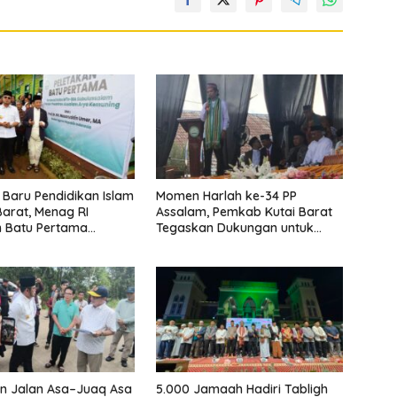
Baru Pendidikan Islam
Momen Harlah ke-34 PP
Barat, Menag RI
Assalam, Pemkab Kutai Barat
n Batu Pertama
Tegaskan Dukungan untuk
unan Gedung
Pendidikan Pesantren
h PP Assalam
n Jalan Asa–Juaq Asa
5.000 Jamaah Hadiri Tabligh