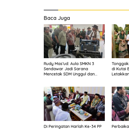
Baca Juga
Rudy Mas’ud: Aula SMKN 3
Tonggak 
Sendawar Jadi Sarana
di Kutai 
Mencetak SDM Unggul dan
Letakka
Berdaya Saing
Pembang
Madrasa
Di Peringatan Harlah Ke-34 PP
Perbaika