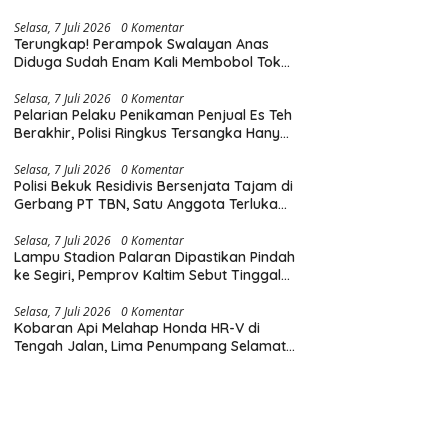
Diingatkan Hormati Hak Pejalan Kaki
Selasa, 7 Juli 2026
0 Komentar
Terungkap! Perampok Swalayan Anas
Diduga Sudah Enam Kali Membobol Toko
di Samarinda dalam Tiga Bulan
Selasa, 7 Juli 2026
0 Komentar
Pelarian Pelaku Penikaman Penjual Es Teh
Berakhir, Polisi Ringkus Tersangka Hanya
Beberapa Jam Usai Beraksi
Selasa, 7 Juli 2026
0 Komentar
Polisi Bekuk Residivis Bersenjata Tajam di
Gerbang PT TBN, Satu Anggota Terluka
Saat Penangkapan
Selasa, 7 Juli 2026
0 Komentar
Lampu Stadion Palaran Dipastikan Pindah
ke Segiri, Pemprov Kaltim Sebut Tinggal
Tunggu Lampu Hijau Gubernur
Selasa, 7 Juli 2026
0 Komentar
Kobaran Api Melahap Honda HR-V di
Tengah Jalan, Lima Penumpang Selamat
Berkat Evakuasi Cepat