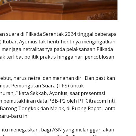
n suara di Pilkada Serentak 2024 tinggal beberapa
b) Kubar, Ayonius tak henti-hentinya mengingatkan
p menjaga netralitasnya pada pelaksanaan Pilkada
ak terlibat politik praktis hingga hari pencoblosan
sebut, harus netral dan menahan diri. Dan pastikan
mpat Pemungutan Suara (TPS) untuk
urani,” kata Sekkab, Ayonius, saat presentasi
n pemutakhiran data PBB-P2 oleh PT Citracom Inti
Barong Tongkok dan Melak, di Ruang Rapat Lantai
baru-baru ini.
 itu menegaskan, bagi ASN yang melanggar, akan