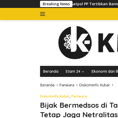
Langsung
Satpol PP Tertibkan Banner yang Kuasai Trotoar 
Breaking News
ke
konten
Beranda
Etam 24
Ekonomi dan B
Beranda
Pariwara
Diskominfo Kubar
Diskominfo Kubar
,
Pariwara
Bijak Bermedsos di Ta
Tetap Jaga Netralitas