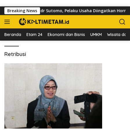
Langsung ke konten
i Trotoar di Jalan dr Sutomo, Pelaku Usaha Diingatkan Hormati
Breaking News
Beranda
Etam 24
Ekonomi dan Bisnis
UMKM
Wisata dan 
Retribusi