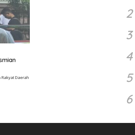
2
3
4
smian
5
n Rakyat Daerah
6