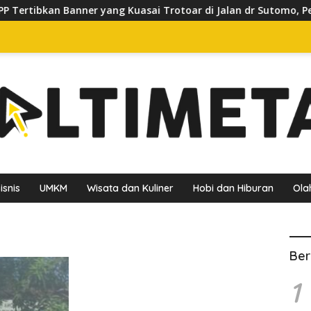
rtibkan Banner yang Kuasai Trotoar di Jalan dr Sutomo, Pelaku
isnis
UMKM
Wisata dan Kuliner
Hobi dan Hiburan
Ola
Ber
1