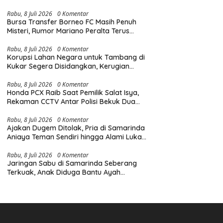
Diingatkan Hormati Hak Pejalan Kaki
Rabu, 8 Juli 2026
0 Komentar
Bursa Transfer Borneo FC Masih Penuh
Misteri, Rumor Mariano Peralta Terus
Menggema di Kalangan Suporter
Rabu, 8 Juli 2026
0 Komentar
Korupsi Lahan Negara untuk Tambang di
Kukar Segera Disidangkan, Kerugian
Negara Tembus Rp6,85 Triliun
Rabu, 8 Juli 2026
0 Komentar
Honda PCX Raib Saat Pemilik Salat Isya,
Rekaman CCTV Antar Polisi Bekuk Dua
Pelaku Pencurian di Samarinda
Rabu, 8 Juli 2026
0 Komentar
Ajakan Dugem Ditolak, Pria di Samarinda
Aniaya Teman Sendiri hingga Alami Luka
di Wajah dan Kepala
Rabu, 8 Juli 2026
0 Komentar
Jaringan Sabu di Samarinda Seberang
Terkuak, Anak Diduga Bantu Ayah
Edarkan Narkoba