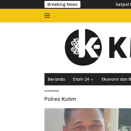
Langsung
Breaking News
Satpol PP Te
ke
konten
Beranda
Etam 24
Ekonomi dan B
Polres Kutim