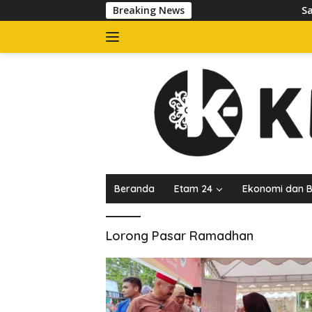
Langsung
Breaking News
Satpol
ke
konten
Beranda
Etam 24
Ekonomi dan B
Lorong Pasar Ramadhan