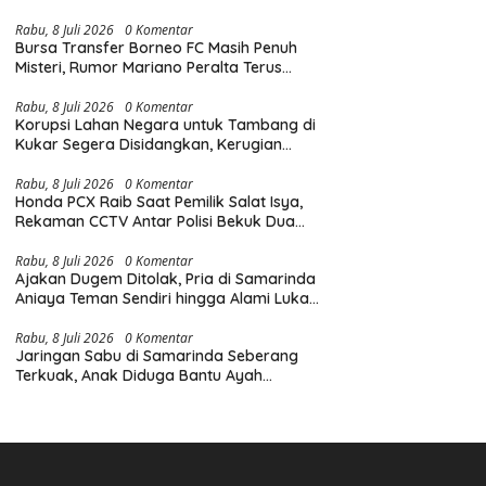
Diingatkan Hormati Hak Pejalan Kaki
Rabu, 8 Juli 2026
0 Komentar
Bursa Transfer Borneo FC Masih Penuh
Misteri, Rumor Mariano Peralta Terus
Menggema di Kalangan Suporter
Rabu, 8 Juli 2026
0 Komentar
Korupsi Lahan Negara untuk Tambang di
Kukar Segera Disidangkan, Kerugian
Negara Tembus Rp6,85 Triliun
Rabu, 8 Juli 2026
0 Komentar
Honda PCX Raib Saat Pemilik Salat Isya,
Rekaman CCTV Antar Polisi Bekuk Dua
Pelaku Pencurian di Samarinda
Rabu, 8 Juli 2026
0 Komentar
Ajakan Dugem Ditolak, Pria di Samarinda
Aniaya Teman Sendiri hingga Alami Luka
di Wajah dan Kepala
Rabu, 8 Juli 2026
0 Komentar
Jaringan Sabu di Samarinda Seberang
Terkuak, Anak Diduga Bantu Ayah
Edarkan Narkoba