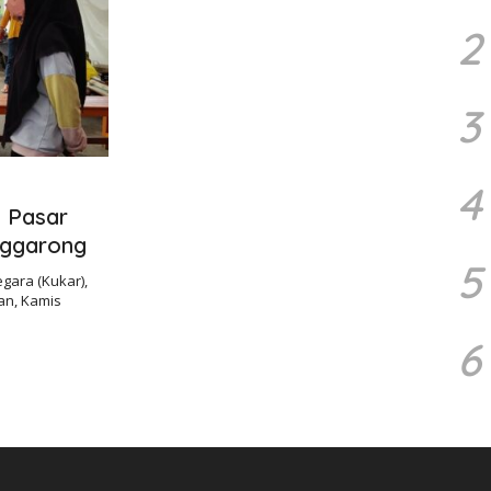
2
3
4
 Pasar
nggarong
5
gara (Kukar),
an, Kamis
6