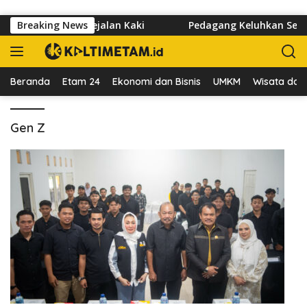
Langsung ke konten
an Hormati Hak Pejalan Kaki
Breaking News
Pedagang Keluhkan Sepinya
Beranda
Etam 24
Ekonomi dan Bisnis
UMKM
Wisata dan 
Gen Z