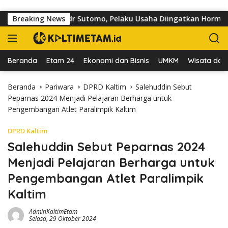
Langsung ke konten
oar di Jalan dr Sutomo, Pelaku Usaha Diingatkan Hormati Hak P
Breaking News
Beranda
Etam 24
Ekonomi dan Bisnis
UMKM
Wisata dan 
Beranda
Pariwara
DPRD Kaltim
Salehuddin Sebut
Peparnas 2024 Menjadi Pelajaran Berharga untuk
Pengembangan Atlet Paralimpik Kaltim
DPRD Kaltim
Salehuddin Sebut Peparnas 2024
Menjadi Pelajaran Berharga untuk
Pengembangan Atlet Paralimpik
Kaltim
AdminKaltimEtam
Selasa, 29 Oktober 2024