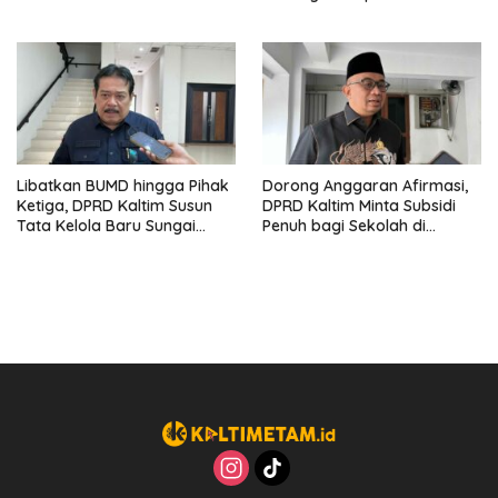
Jelang Transformasi
Pembangunan Jalan ke
Nasional
Mahulu
Libatkan BUMD hingga Pihak
Dorong Anggaran Afirmasi,
Ketiga, DPRD Kaltim Susun
DPRD Kaltim Minta Subsidi
Tata Kelola Baru Sungai
Penuh bagi Sekolah di
Mahakam
Kawasan 3T