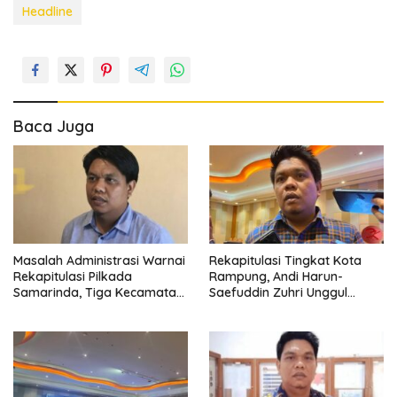
Headline
Baca Juga
Masalah Administrasi Warnai
Rekapitulasi Tingkat Kota
Rekapitulasi Pilkada
Rampung, Andi Harun-
Samarinda, Tiga Kecamatan
Saefuddin Zuhri Unggul
Bebas Catatan
Perolehan Suara Lawan
Kotak Kosong