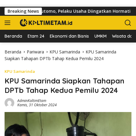
Langsung ke konten
di Jalan dr Sutomo, Pelaku Usaha Diingatkan Hormati Hak Pejal
Breaking News
Beranda
Etam 24
Ekonomi dan Bisnis
UMKM
Wisata dan 
Beranda
Pariwara
KPU Samarinda
KPU Samarinda
Siapkan Tahapan DPTb Tahap Kedua Pemilu 2024
KPU Samarinda
KPU Samarinda Siapkan Tahapan
DPTb Tahap Kedua Pemilu 2024
AdminKaltimEtam
Kamis, 31 Oktober 2024