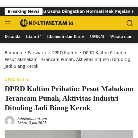
Langsung ke konten
r Sutomo, Pelaku Usaha Diingatkan Hormati Hak Pejalan Kaki
Breaking News
Beranda
Etam 24
Ekonomi dan Bisnis
UMKM
Wisata dan Ku
Beranda
Pariwara
DPRD Kaltim
DPRD Kaltim Prihatin:
Pesut Mahakam Terancam Punah, Aktivitas Industri Dituding
Jadi Biang Kerok
DPRD Kaltim
DPRD Kaltim Prihatin: Pesut Mahakam
Terancam Punah, Aktivitas Industri
Dituding Jadi Biang Kerok
AdminKaltimEtam
Sabtu, 5 Juli 2025