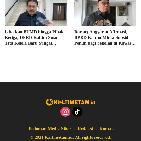
Libatkan BUMD hingga Pihak
Dorong Anggaran Afirmasi,
Ketiga, DPRD Kaltim Susun
DPRD Kaltim Minta Subsidi
Tata Kelola Baru Sungai
Penuh bagi Sekolah di Kawasan
Mahakam
3T
Pedoman Media Siber
Redaksi
Kontak
© 2024 Kaltimetam.id, All rights reserved.