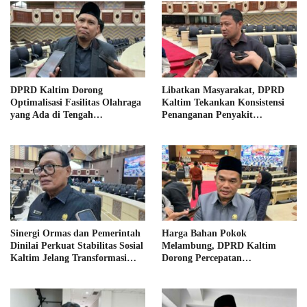
DPRD Kaltim Dorong
Libatkan Masyarakat, DPRD
Optimalisasi Fasilitas Olahraga
Kaltim Tekankan Konsistensi
yang Ada di Tengah
Penanganan Penyakit
Keterbatasan APBD
Masyarakat
Sinergi Ormas dan Pemerintah
Harga Bahan Pokok
Dinilai Perkuat Stabilitas Sosial
Melambung, DPRD Kaltim
Kaltim Jelang Transformasi
Dorong Percepatan
Nasional
Pembangunan Jalan ke Mahulu