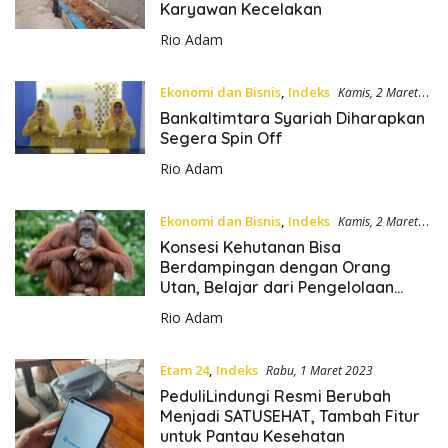
Karyawan Kecelakan
d
Rio Adam
Ekonomi dan Bisnis
,
Indeks
Kamis, 2 Maret
2023
Bankaltimtara Syariah Diharapkan
Segera Spin Off
Rio Adam
Ekonomi dan Bisnis
,
Indeks
Kamis, 2 Maret
2023
Konsesi Kehutanan Bisa
Berdampingan dengan Orang
Utan, Belajar dari Pengelolaan
Bentang Alam Wehea-Kelay
Rio Adam
Etam 24
,
Indeks
Rabu, 1 Maret 2023
PeduliLindungi Resmi Berubah
Menjadi SATUSEHAT, Tambah Fitur
untuk Pantau Kesehatan