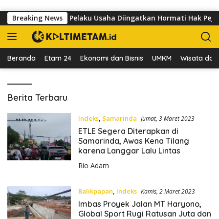
Langsung ke konten
Jalan dr Sutomo, Pelaku Usaha Diingatkan Hormati Hak Pejalan 
Breaking News
Beranda
Etam 24
Ekonomi dan Bisnis
UMKM
Wisata dan 
K
Berita Terbaru
a
l
Indeks
,
Samarinda
Jumat, 3 Maret 2023
t
ETLE Segera Diterapkan di
i
Samarinda, Awas Kena Tilang
m
karena Langgar Lalu Lintas
e
Rio Adam
t
a
m
Balikpapan
,
Indeks
Kamis, 2 Maret 2023
.
Imbas Proyek Jalan MT Haryono,
i
Global Sport Rugi Ratusan Juta dan