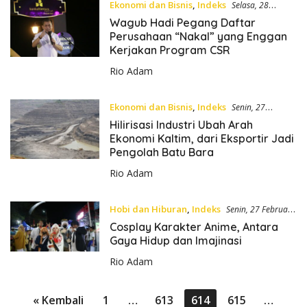
Ekonomi dan Bisnis
,
Indeks
Selasa, 28
Februari 2023
Wagub Hadi Pegang Daftar
Perusahaan “Nakal” yang Enggan
Kerjakan Program CSR
Rio Adam
Ekonomi dan Bisnis
,
Indeks
Senin, 27
Februari 2023
Hilirisasi Industri Ubah Arah
Ekonomi Kaltim, dari Eksportir Jadi
Pengolah Batu Bara
Rio Adam
Hobi dan Hiburan
,
Indeks
Senin, 27 Februari
2023
Cosplay Karakter Anime, Antara
Gaya Hidup dan Imajinasi
Rio Adam
P
« Kembali
1
…
613
614
615
…